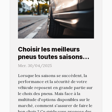
Choisir les meilleurs
pneus toutes saisons
pour votre véhicule
Mer. 30/04/2025
conseils et stratégies
Lorsque les saisons se succèdent, la
performance et la sécurité de votre
véhicule reposent en grande partie sur
le choix des pneus. Mais face à la
multitude d'options disponibles sur le
marché, comment s'assurer de faire le
bon choix ? Ce guide vous propose des