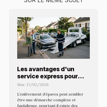
Les avantages d'un
service express pour
l'enlèvement d'épaves
Mar. 17/02/2026
L’enlèvement d’épaves peut sembler
être une démarche complexe et
fastidieuse, pourtant il existe des