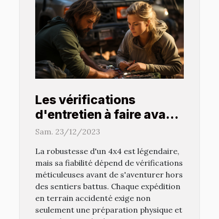
Les vérifications
d'entretien à faire avant
chaque voyage en 4x4
Sam. 23/12/2023
La robustesse d'un 4x4 est légendaire,
mais sa fiabilité dépend de vérifications
méticuleuses avant de s'aventurer hors
des sentiers battus. Chaque expédition
en terrain accidenté exige non
seulement une préparation physique et