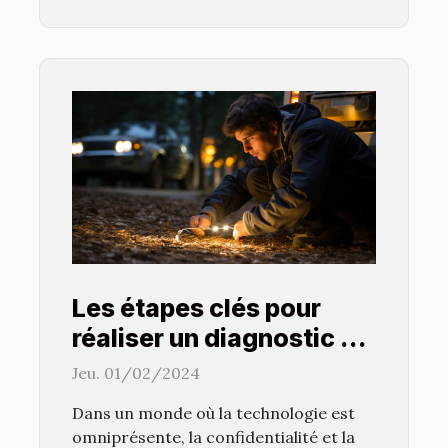
Les étapes clés pour
réaliser un diagnostic de
présence de traceurs
Jeu. 01/02/2024
GPS sur votre véhicule
Dans un monde où la technologie est
omniprésente, la confidentialité et la