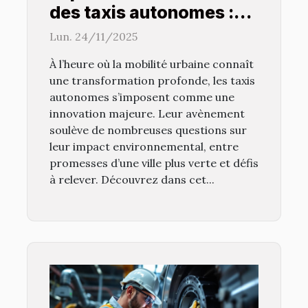
des taxis autonomes :
Avantages et défis ?
Lun. 24/11/2025
À l’heure où la mobilité urbaine connaît
une transformation profonde, les taxis
autonomes s’imposent comme une
innovation majeure. Leur avènement
soulève de nombreuses questions sur
leur impact environnemental, entre
promesses d’une ville plus verte et défis
à relever. Découvrez dans cet...