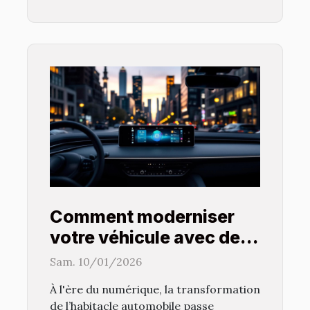
Comment moderniser
votre véhicule avec des
systèmes multimédias
Sam. 10/01/2026
avancés ?
À l'ère du numérique, la transformation
de l’habitacle automobile passe