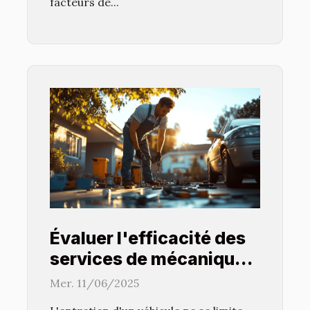
facteurs de...
Évaluer l'efficacité des
services de mécanique à
domicile
Mer. 11/06/2025