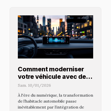
Comment moderniser
votre véhicule avec des
systèmes multimédias
Sam. 10/01/2026
avancés ?
À l'ère du numérique, la transformation
de l’habitacle automobile passe
inévitablement par l’intégration de