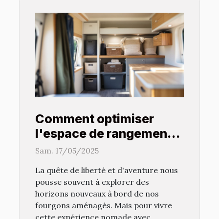
Comment optimiser
l'espace de rangement
dans un fourgon
Sam. 17/05/2025
aménagé
La quête de liberté et d'aventure nous
pousse souvent à explorer des
horizons nouveaux à bord de nos
fourgons aménagés. Mais pour vivre
cette expérience nomade avec