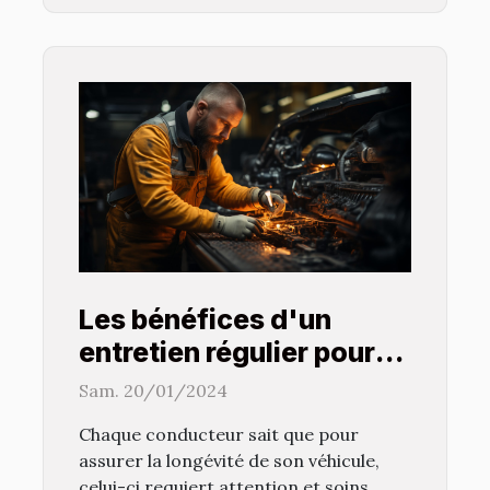
Les bénéfices d'un
entretien régulier pour
prolonger la vie de votre
Sam. 20/01/2024
véhicule
Chaque conducteur sait que pour
assurer la longévité de son véhicule,
celui-ci requiert attention et soins