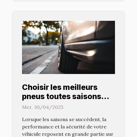
Choisir les meilleurs
pneus toutes saisons
pour votre véhicule
Mer. 30/04/2025
conseils et stratégies
Lorsque les saisons se succèdent, la
performance et la sécurité de votre
véhicule reposent en grande partie sur