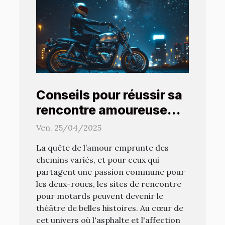
Conseils pour réussir sa
rencontre amoureuse
sur un site pour motards
Ven. 25/04/2025
La quête de l’amour emprunte des
chemins variés, et pour ceux qui
partagent une passion commune pour
les deux-roues, les sites de rencontre
pour motards peuvent devenir le
théâtre de belles histoires. Au cœur de
cet univers où l'asphalte et l'affection