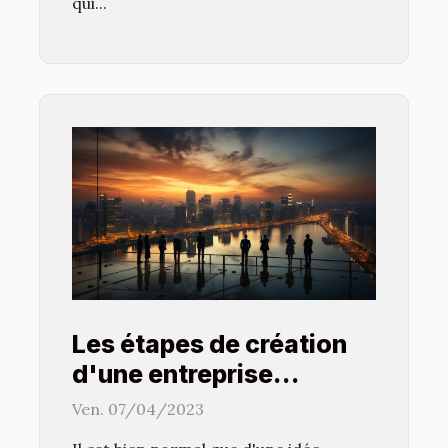
qui...
Les étapes de création
d'une entreprise
commerciale
Ven. 07/04/2023