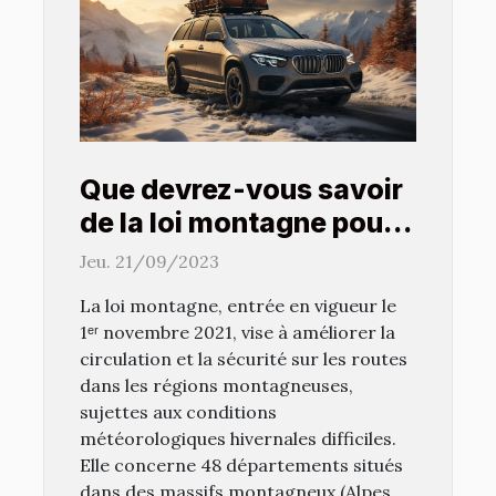
Que devrez-vous savoir
de la loi montagne pour
garantir la mobilité de
Jeu. 21/09/2023
votre véhicule en toute
La loi montagne, entrée en vigueur le
saison ?
1ᵉʳ novembre 2021, vise à améliorer la
circulation et la sécurité sur les routes
dans les régions montagneuses,
sujettes aux conditions
météorologiques hivernales difficiles.
Elle concerne 48 départements situés
dans des massifs montagneux (Alpes,