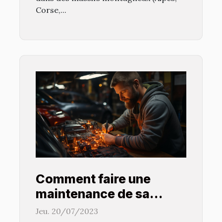
Corse,...
Comment faire une
maintenance de sa
voiture pour prolonger
Jeu. 20/07/2023