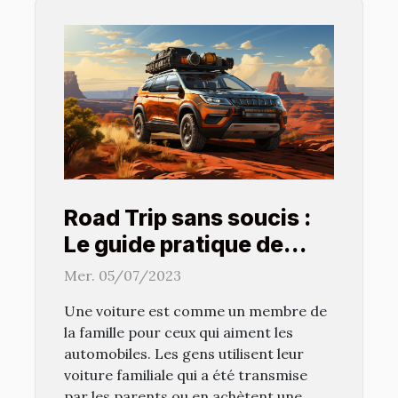
Road Trip sans soucis :
Le guide pratique de
l'entretien automobile
Mer. 05/07/2023
pour une conduite sans
Une voiture est comme un membre de
tracas
la famille pour ceux qui aiment les
automobiles. Les gens utilisent leur
voiture familiale qui a été transmise
par les parents ou en achètent une