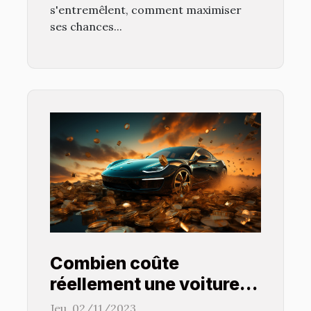
s'entremêlent, comment maximiser
ses chances...
Combien coûte
réellement une voiture
électrique ?
Jeu. 02/11/2023