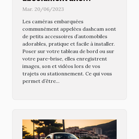
dashcam dans sa voiture
Mar. 20/06/2023
Les caméras embarquées
communément appelées dashcam sont
de petits accessoires d’automobiles
adorables, pratique et facile à installer.
Poser sur votre tableau de bord ou sur
votre pare-brise, elles enregistrent
images, son et vidéos lors de vos
trajets ou stationnement. Ce qui vous
permet d’être...