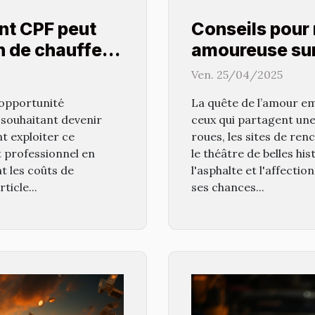
nt CPF peut
Conseils pour 
on de chauffeur
amoureuse sur
Ven. 25/04/2025
opportunité
La quête de l’amour em
souhaitant devenir
ceux qui partagent un
 exploiter ce
roues, les sites de re
t professionnel en
le théâtre de belles hi
t les coûts de
l'asphalte et l'affect
ticle...
ses chances...