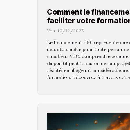
Comment le financeme
faciliter votre formati
VTC ?
Ven. 19/12/2025
Le financement CPF représente une 
incontournable pour toute personne 
chauffeur VTC. Comprendre comment
dispositif peut transformer un proje
réalité, en allégeant considérablemen
formation. Découvrez à travers cet ar