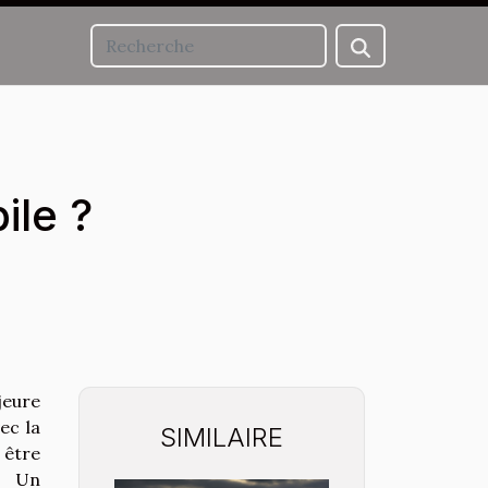
ile ?
jeure
ec la
SIMILAIRE
 être
. Un