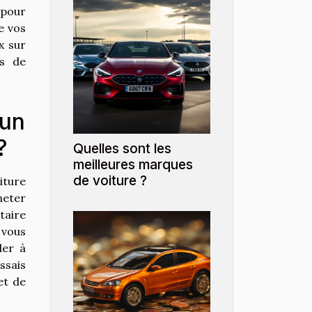
 pour
e vos
x sur
rs de
 un
?
Quelles sont les
meilleures marques
de voiture ?
iture
heter
taire
 vous
der à
ssais
et de