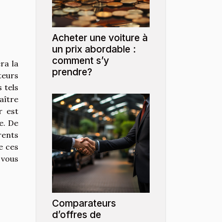
Acheter une voiture à
un prix abordable :
comment s’y
ra la
prendre?
teurs
 tels
aître
r est
e. De
rents
e ces
 vous
Comparateurs
d’offres de