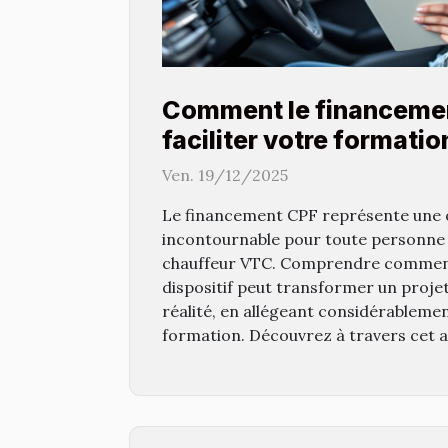
Comment le financeme
faciliter votre formati
VTC ?
Ven. 19/12/2025
Le financement CPF représente une 
incontournable pour toute personne 
chauffeur VTC. Comprendre comment
dispositif peut transformer un proje
réalité, en allégeant considérablemen
formation. Découvrez à travers cet ar