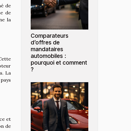
hé de
ue de
ne la
Comparateurs
d’offres de
mandataires
automobiles :
Cette
pourquoi et comment
oteur
?
s. La
 pays
ce et
on de