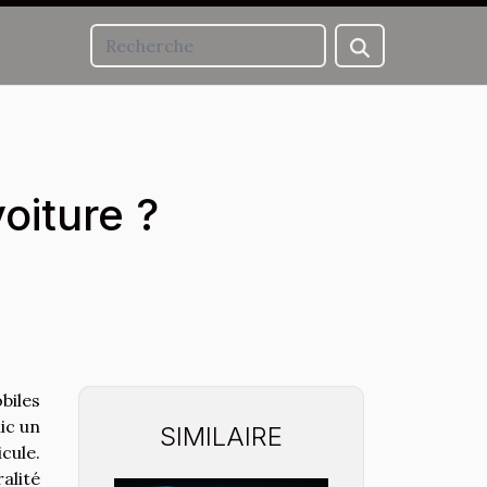
oiture ?
biles
ic un
SIMILAIRE
cule.
alité