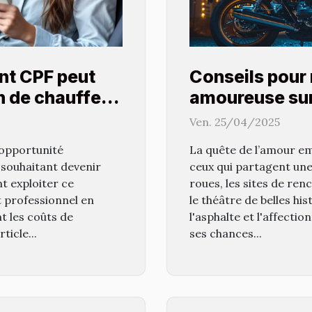
nt CPF peut
Conseils pour 
on de chauffeur
amoureuse sur
Ven. 25/04/2025
opportunité
La quête de l’amour em
souhaitant devenir
ceux qui partagent un
 exploiter ce
roues, les sites de re
t professionnel en
le théâtre de belles hi
t les coûts de
l'asphalte et l'affect
ticle...
ses chances...