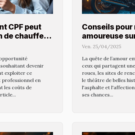
nt CPF peut
Conseils pour 
on de chauffeur
amoureuse sur
Ven. 25/04/2025
opportunité
La quête de l’amour em
souhaitant devenir
ceux qui partagent un
 exploiter ce
roues, les sites de re
t professionnel en
le théâtre de belles hi
t les coûts de
l'asphalte et l'affect
ticle...
ses chances...