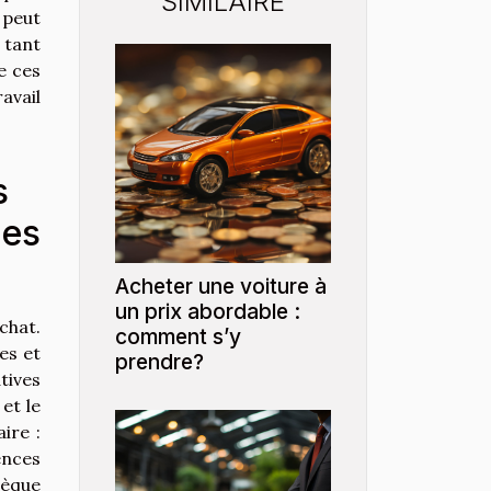
SIMILAIRE
 peut
 tant
e ces
avail
s
les
Acheter une voiture à
un prix abordable :
chat.
comment s’y
es et
prendre?
tives
et le
ire :
ences
hèque