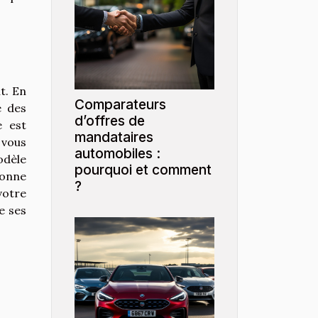
t. En
Comparateurs
e des
d’offres de
e est
mandataires
 vous
automobiles :
odèle
pourquoi et comment
ionne
?
votre
e ses