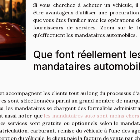
Si vous cherchez à acheter un véhicule, il
être avantageux d'utiliser une procuration
que vous êtes familier avec les opérations d
fournisseurs de services. Zoom sur le tr
qu’effectuent les mandataires automobiles.
Que font réellement le
mandataires automobi
et accompagnent les clients tout au long du processus d'a
itures sont sélectionnées parmi un grand nombre de marqu
ès, les mandataires se chargent des formalités administra
aut aussi noter que
les mandataires auto sont moins chers
 Les services sont gratuits ou optionnels selon le mandata
triculation, carburant, remise du véhicule à l'une des ag
eption du véhicule, le client paie la facture de vente par c