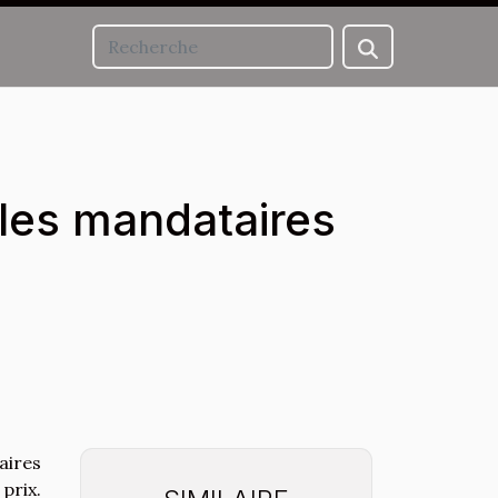
r les mandataires
ires
prix.