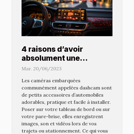
4 raisons d’avoir
absolument une
dashcam dans sa voiture
Mar. 20/06/2023
Les caméras embarquées
communément appelées dashcam sont
de petits accessoires d’automobiles
adorables, pratique et facile à installer.
Poser sur votre tableau de bord ou sur
votre pare-brise, elles enregistrent
images, son et vidéos lors de vos
trajets ou stationnement. Ce qui vous