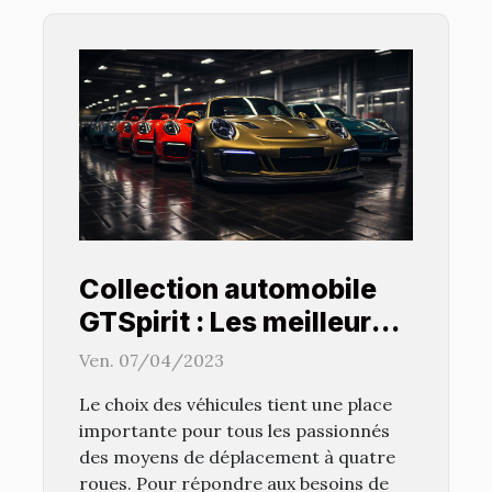
Collection automobile
GTSpirit : Les meilleures
marques et modèles de
Ven. 07/04/2023
voitures
Le choix des véhicules tient une place
importante pour tous les passionnés
des moyens de déplacement à quatre
roues. Pour répondre aux besoins de