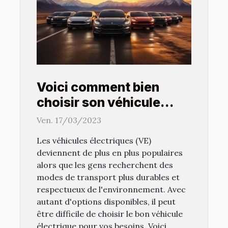
Voici comment bien
choisir son véhicule
électrique
Ven. 17/03/2023
Les véhicules électriques (VE)
deviennent de plus en plus populaires
alors que les gens recherchent des
modes de transport plus durables et
respectueux de l'environnement. Avec
autant d'options disponibles, il peut
être difficile de choisir le bon véhicule
électrique pour vos besoins. Voici...