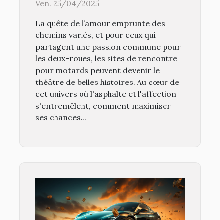
sur un site pour motards
Ven. 25/04/2025
La quête de l’amour emprunte des
chemins variés, et pour ceux qui
partagent une passion commune pour
les deux-roues, les sites de rencontre
pour motards peuvent devenir le
théâtre de belles histoires. Au cœur de
cet univers où l'asphalte et l'affection
s'entremêlent, comment maximiser
ses chances...