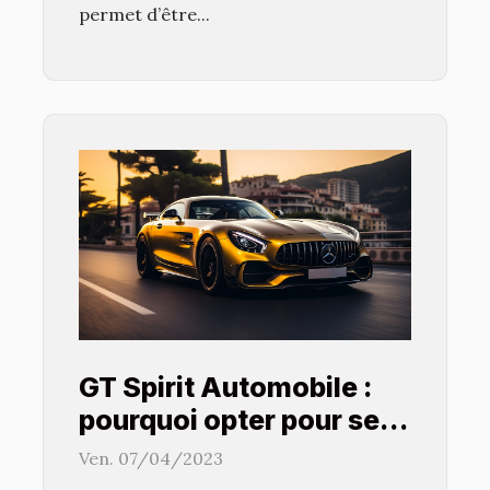
permet d’être...
GT Spirit Automobile :
pourquoi opter pour ses
modèles récents ?
Ven. 07/04/2023