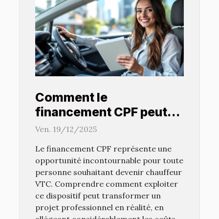
Comment le
financement CPF peut
faciliter votre formation
Ven. 19/12/2025
de chauffeur VTC ?
Le financement CPF représente une
opportunité incontournable pour toute
personne souhaitant devenir chauffeur
VTC. Comprendre comment exploiter
ce dispositif peut transformer un
projet professionnel en réalité, en